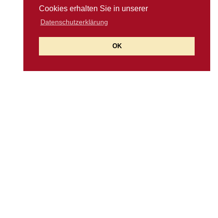
Cookies erhalten Sie in unserer
Datenschutzerklärung
OK
Wörners
Schloss Weingut & Wellnesshotel mit Restaurant in
Unterfranken zwischen Steigerwald und Mainfranken
D-97357 Neuses am Sand 21 - Prichsenstadt
Tel.:
+49 (0) 93 83 71 79
Fax: +49 (0) 93 83 25 13
info@woerners-schloss.de
www.woerners-schloss.de
www.cosmowein.de
www.cosmowein.shop
Kontakt